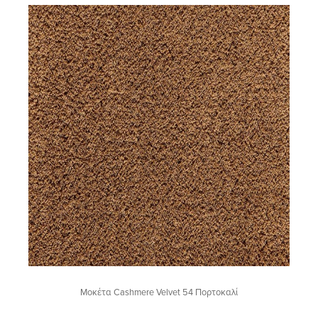
Μοκέτα Cashmere Velvet 54 Πορτοκαλί