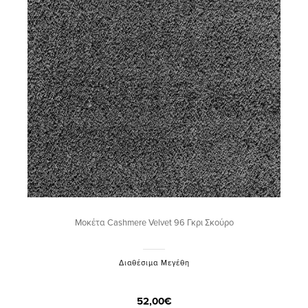
Μοκέτα Cashmere Velvet 96 Γκρι Σκούρο
Διαθέσιμα Μεγέθη
52,00€