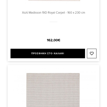
Χαλί Madisson 19D Royal Carpet - 160 x 230 cm
162,00€
ΠΡΟΣΘΗΚΗ ΣΤΟ ΚΑΛΑΘΙ