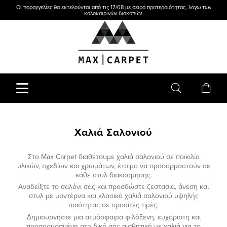
Οι παραγγελίες θα εκτελούνται από τις 17/08 με σειρά προτεραιότητας, λόγω των
καλοκαιρινών διακοπών.
Χαλιά Σαλονιού
Στο
Max
Carpet
διαθέτουμε χαλιά σαλονιού σε ποικιλία
υλικών, σχεδίων και χρωμάτων, έτοιμα να προσαρμοστούν σε
κάθε στυλ διακόσμησης.
Αναδείξτε το σαλόνι σας και προσδώστε ζεστασιά, άνεση και
στυλ με μοντέρνα και κλασικά χαλιά σαλονιού υψηλής
ποιότητας σε προσιτές τιμές.
Δημιουργήστε μια ατμόσφαιρα φιλόξενη, ευχάριστη και
προσαρμοσμένη στη δική σας αισθητική με χαλιά για το