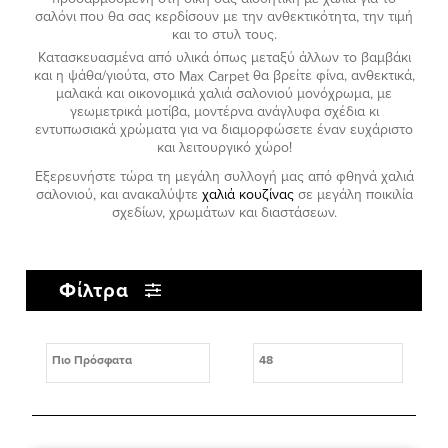
σαλόνι που θα σας κερδίσουν με την ανθεκτικότητα, την τιμή
και το στυλ τους.
Κατασκευασμένα από υλικά όπως μεταξύ άλλων το βαμβάκι
και η ψάθα/γιούτα, στο
Max
Carpet
θα βρείτε φίνα, ανθεκτικά,
μαλακά και οικονομικά χαλιά σαλονιού μονόχρωμα, με
γεωμετρικά μοτίβα, μοντέρνα ανάγλυφα σχέδια κι
εντυπωσιακά χρώματα για να διαμορφώσετε έναν ευχάριστο
και λειτουργικό χώρο!
Εξερευνήστε τώρα τη μεγάλη συλλογή μας από φθηνά χαλιά
σαλονιού, και ανακαλύψτε
χαλιά κουζίνας
σε μεγάλη ποικιλία
σχεδίων, χρωμάτων και διαστάσεων.
Φίλτρα