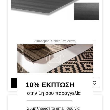
Διάδρομος Rubber Ρίγα Λεπτή
Διαθέσιμα Μεγέθη
16,00€
10% ΕΚΠΤΩΣΗ
ΠΡΟΣΘΗΚΗ ΣΤΟ ΚΑΛΑΘΙ
στην 1η σου παραγγελία
Συμπλήρωσε το email σου για