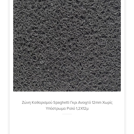
Ζώνη Καθαρισμού Spaghetti Γκρι Ανοιχτό 12mm Χωρίς
Υπόστρωμα Ρολό 1,2Χ12μ