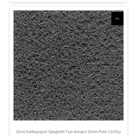
11%
Ζώνη Καθαρισμού Spaghetti Γκρι Ανοιχτό 12mm Ρολό 1,2Χ12μ