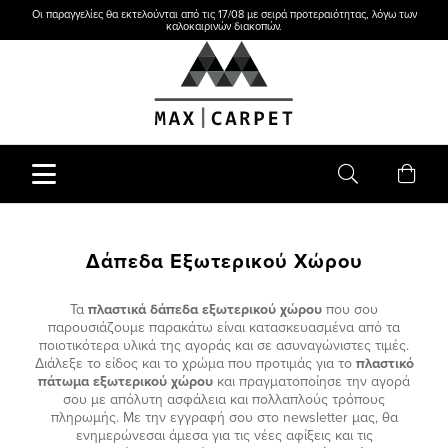
Οι παραγγελίες θα εκτελούνται από τις 17/08 με σειρά προτεραιότητας, λόγω των
καλοκαιρινών διακοπών.
Δάπεδα Εξωτερικού Χώρου
Τα
πλαστικά δάπεδα εξωτερικού χώρου
που σου
παρουσιάζουμε παρακάτω είναι κατασκευασμένα από τα
ποιοτικότερα υλικά της αγοράς και σε ασυναγώνιστες τιμές.
Διάλεξε το είδος και το χρώμα που προτιμάς για το
πλαστικό
πάτωμα εξωτερικού χώρου
και πραγματοποίησε την αγορά
σου με απόλυτη ασφάλεια και πολλαπλούς τρόπους
πληρωμής. Με την εγγραφή σου στο newsletter μας, θα
ενημερώνεσαι άμεσα για τις νέες αφίξεις και τις