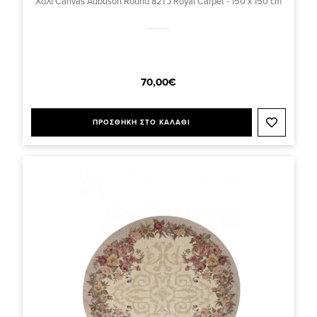
Χαλί Canvas Aubuson Round 821 J Royal Carpet - 150 x 150 cm
70,00€
ΠΡΟΣΘΗΚΗ ΣΤΟ ΚΑΛΑΘΙ