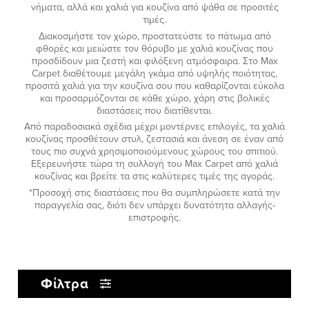
νήματα, αλλά και χαλιά για κουζίνα από ψάθα σε προσιτές
τιμές.
Διακοσμήστε τον χώρο, προστατεύστε το πάτωμα από
φθορές και μειώστε τον θόρυβο με χαλιά κουζίνας που
προσδίδουν μια ζεστή και φιλόξενη ατμόσφαιρα. Στο Max
Carpet διαθέτουμε μεγάλη γκάμα από υψηλής ποιότητας,
προσιτά χαλιά για την κουζίνα σου που καθαρίζονται εύκολα
και προσαρμόζονται σε κάθε χώρο, χάρη στις βολικές
διαστάσεις που διατίθενται.
Από παραδοσιακά σχέδια μέχρι μοντέρνες επιλογές, τα χαλιά
κουζίνας προσθέτουν στυλ, ζεστασιά και άνεση σε έναν από
τους πιο συχνά χρησιμοποιούμενους χώρους του σπιτιού.
Εξερευνήστε τώρα τη συλλογή του Max Carpet από χαλιά
κουζίνας και βρείτε τα στις καλύτερες τιμές της αγοράς.
*Προσοχή στις διαστάσεις που θα συμπληρώσετε κατά την
παραγγελία σας, διότι δεν υπάρχει δυνατότητα αλλαγής-
επιστροφής.
Φίλτρα