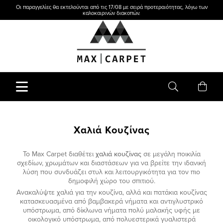
Οι παραγγελίες θα εκτελούνται από τις 17/08 με σειρά προτεραιότητας, λόγω των
καλοκαιρινών διακοπών.
Χαλιά Κουζίνας
Το Max Carpet διαθέτει
χαλιά κουζίνας
σε μεγάλη ποικιλία
σχεδίων, χρωμάτων και διαστάσεων για να βρείτε την ιδανική
λύση που συνδυάζει στυλ και λειτουργικότητα για τον πιο
δημοφιλή χώρο του σπιτιού.
Ανακαλύψτε χαλιά για την κουζίνα, αλλά και πατάκια κουζίνας
κατασκευασμένα από βαμβακερά νήματα και αντιγλυστρικό
υπόστρωμα, από δίκλωνα νήματα πολύ μαλακής υφής με
οικολογικό υπόστρωμα, από πολυεστερικά γυαλιστερά