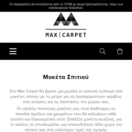
Οι παραγγελίες θα εκτελούνται από τις 17/08 με σειρά προτεραιότητας, λόγω των
καλοκαιρινών διακοπών.
Μοκέτα Σπιτιού
Στο Max Carpet θα βρείτε μια μεγάλη κι εκλεκτή συλλογή από
μοκέτες σπιτιού με το μέτρο για να προσαρμοστούν ακριβώς
στις ανάγκες και τις διαστάσεις του χώρου σας.
Οι υψηλής ποιότητας μοκέτες μας είναι διαθέσιμες σε
ποικιλία σχεδίων και χρωμάτων που θα καλύψουν κάθε
γούστο και διακοσμητικό στυλ. Επιλέξτε μοκέτα κουζίνας, για
το σαλόνι, το υπνοδωμάτιο, και οποιονδήποτε άλλο χώρο του
σπιτιού σας στις καλύτερες τιμές της αγοράς.