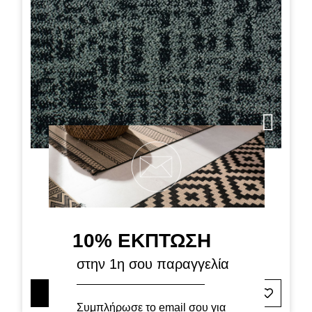
Μοκέτα Traffic 74 Γκρι Σκούρο
Διαθέσιμα Μεγέθη
10% ΕΚΠΤΩΣΗ
15,00€
18,90€
στην 1η σου παραγγελία
ΠΡΟΣΘΗΚΗ ΣΤΟ ΚΑΛΑΘΙ
Συμπλήρωσε το email σου για