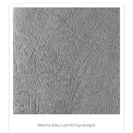
Μοκέτα Silky Lush 93 Γκρι Ανοιχτό