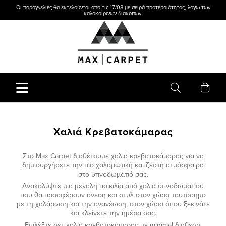
Οι παραγγελίες θα εκτελούνται από τις 17/08 με σειρά προτεραιότητας, λόγω των
καλοκαιρινών διακοπών.
Χαλιά Κρεβατοκάμαρας
Στο
Max
Carpet
διαθέτουμε χαλιά κρεβατοκάμαρας για να
δημιουργήσετε την πιο χαλαρωτική και ζεστή ατμόσφαιρα
στο υπνοδωμάτιό σας.
Ανακαλύψτε μια μεγάλη ποικιλία από χαλιά υπνοδωματίου
που θα προσφέρουν άνεση και στυλ στον χώρο ταυτόσημο
με τη χαλάρωση και την ανανέωση, στον χώρο όπου ξεκινάτε
και κλείνετε την ημέρα σας.
Επιλέξτε σετ χαλιά κρεβατοκάμαρας με minimal διάθεση,