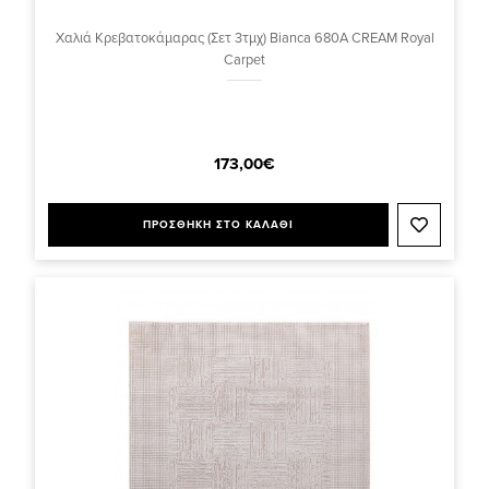
Χαλιά Κρεβατοκάμαρας (Σετ 3τμχ) Bianca 680A CREAM Royal
Carpet
173,00€
ΠΡΟΣΘΗΚΗ ΣΤΟ ΚΑΛΑΘΙ