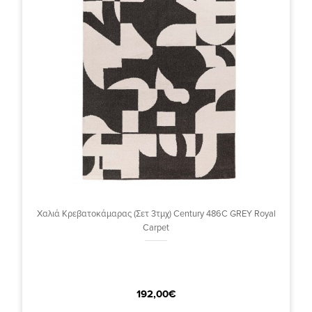
Χαλιά Κρεβατοκάμαρας (Σετ 3τμχ) Century 486C GREY Royal
Carpet
192,00€