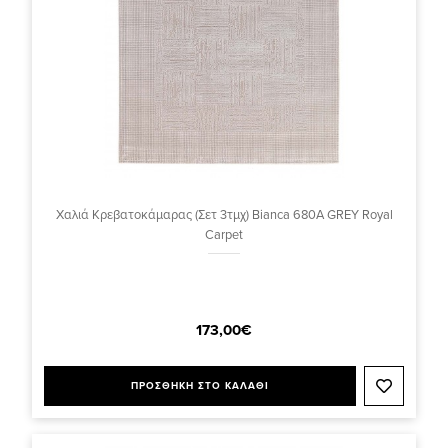
Χαλιά Κρεβατοκάμαρας (Σετ 3τμχ) Bianca 680A GREY Royal
Carpet
173,00€
ΠΡΟΣΘΗΚΗ ΣΤΟ ΚΑΛΑΘΙ