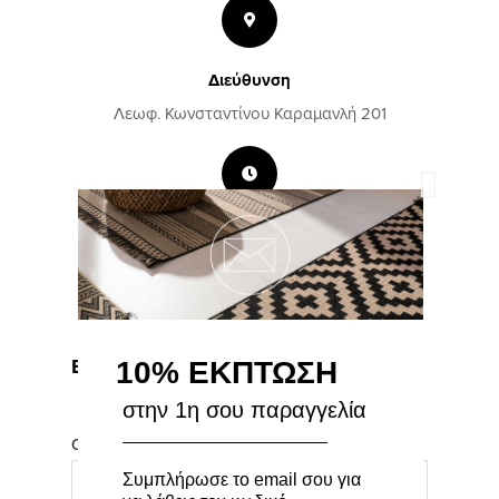
Διεύθυνση
Λεωφ. Κωνσταντίνου Καραμανλή 201
Ωράριο Λειτουργίας
Δευτ.-Παρασκ. 09:00-17:00
Σάββατο 09:00-15:00
Κυριακή Κλειστά
Επικοινωνήστε μαζί μας
10% ΕΚΠΤΩΣΗ
στην 1η σου παραγγελία
Ονοματεπώνυμο
*
Συμπλήρωσε το email σου για