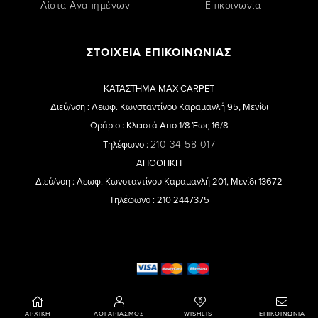
Λίστα Αγαπημένων
Επικοινωνία
ΣΤΟΙΧΕΙΑ ΕΠΙΚΟΙΝΩΝΙΑΣ
ΚΑΤΑΣΤΗΜΑ MAX CARPET
Διεύ/νση : Λεωφ. Κωνσταντίνου Καραμανλή 95, Μενίδι
Ωράριο : Κλειστά Απο 1/8 Έως 16/8
210 34 58 017
Τηλέφωνο :
ΑΠΟΘΗΚΗ
Διεύ/νση : Λεωφ. Κωνσταντίνου Καραμανλή 201, Μενίδι 13672
Τηλέφωνο : 210 2447375
0
Copyright © 2022 Max-Carpet.gr All Rights Reserved
ΑΡΧΙΚΗ
ΛΟΓΑΡΙΑΣΜΟΣ
WISHLIST
ΕΠΙΚΟΙΝΩΝΙΑ