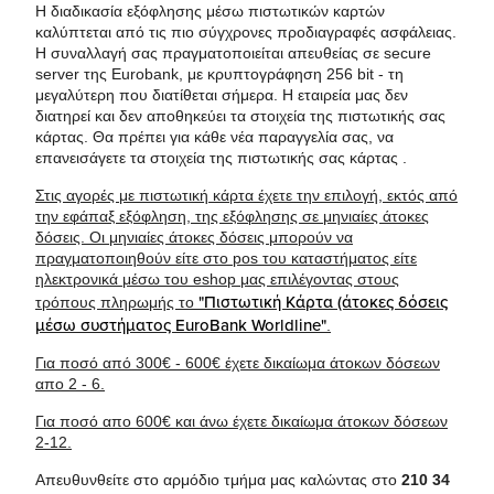
Η διαδικασία εξόφλησης μέσω πιστωτικών καρτών
καλύπτεται από τις πιο σύγχρονες προδιαγραφές ασφάλειας.
Η συναλλαγή σας πραγματοποιείται απευθείας σε secure
server της Eurobank, με κρυπτογράφηση 256 bit - τη
μεγαλύτερη που διατίθεται σήμερα. Η εταιρεία μας δεν
διατηρεί και δεν αποθηκεύει τα στοιχεία της πιστωτικής σας
κάρτας. Θα πρέπει για κάθε νέα παραγγελία σας, να
επανεισάγετε τα στοιχεία της πιστωτικής σας κάρτας .
Στις αγορές με πιστωτική κάρτα έχετε την επιλογή, εκτός από
την εφάπαξ εξόφληση, της εξόφλησης σε μηνιαίες άτοκες
δόσεις. Οι μηνιαίες άτοκες δόσεις μπορούν να
πραγματοποιηθούν είτε στο pos του καταστήματος είτε
ηλεκτρονικά μέσω του eshop μας επιλέγοντας στους
"Πιστωτική Κάρτα (άτοκες δόσεις
τρόπους πληρωμής το
μέσω συστήματος EuroBank Worldline"
.
Για ποσό από 300€ - 600€ έχετε δικαίωμα άτοκων δόσεων
απο 2 - 6.
Για ποσό απο 600€ και άνω έχετε δικαίωμα άτοκων δόσεων
2-12.
Απευθυνθείτε στο αρμόδιο τμήμα μας καλώντας στο
210 34