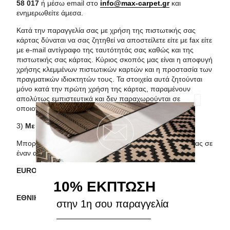
58 017
ή μέσω email στο
info@max-carpet.gr
και
ενημερωθείτε άμεσα.
Κατά την παραγγελία σας με χρήση της πιστωτικής σας
κάρτας δύναται να σας ζητηθεί να αποστείλετε είτε με fax είτε
με e-mail αντίγραφο της ταυτότητάς σας καθώς και της
πιστωτικής σας κάρτας. Κύριος σκοπός μας είναι η αποφυγή
χρήσης κλεμμένων πιστωτικών καρτών και η προστασία των
πραγματικών ιδιοκτητών τους. Τα στοιχεία αυτά ζητούνται
μόνο κατά την πρώτη χρήση της κάρτας, παραμένουν
απολύτως εμπιστευτικά και δεν παραχωρούνται σε
οποιονδήποτε τρίτο.
3)
Με κατάθεση σε τραπεζικό λογαριασμό
Μπορείτε να καταθέσετε τα χρήματα της παραγγελίας σας σε
έναν από τους παρακάτω τραπεζικούς λογαριασμούς :
EUROBANK : GR3102602590000120201001412
10% ΕΚΠΤΩΣΗ
ΕΘΝΙΚΗ : GR4201101900000019020529202
στην 1η σου παραγγελία