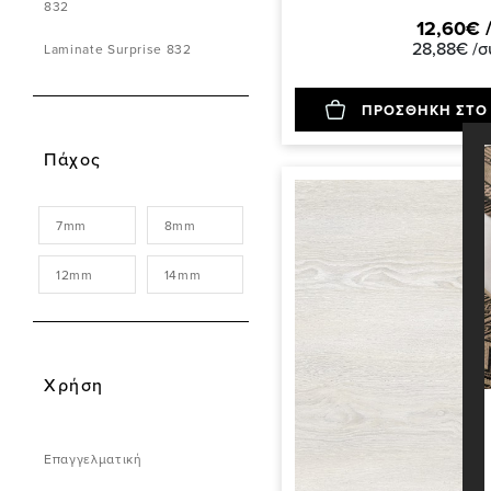
832
12,60€ 
28,88€ /σ
Laminate Surprise 832
ΠΡΟΣΘΗΚΗ ΣΤΟ
Πάχος
7mm
8mm
12mm
14mm
Χρήση
Επαγγελματική