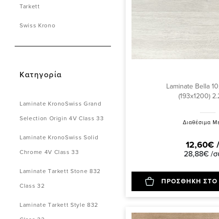
Tarkett
Swiss Krono
Κατηγορία
Laminate Bella 
(193x1200) 2
Laminate KronoSwiss Grand
Selection Origin 4V Class 33
Διαθέσιμα Μ
Laminate KronoSwiss Solid
12,60€ 
Chrome 4V Class 33
28,88€ /σ
Laminate Τarkett Stone 832
ΠΡΟΣΘΗΚΗ ΣΤΟ
Class 32
Laminate Τarkett Style 832