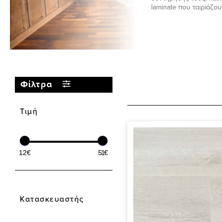
laminate που ταιριάζο
Φίλτρα
Τιμή
12€
51€
Κατασκευαστής