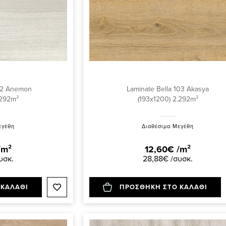
102 Anemon
Laminate Bella 103 Akasya
.292m²
(193x1200) 2.292m²
εγέθη
Διαθέσιμα Μεγέθη
/m²
12,60€ /m²
υσκ.
28,88€ /συσκ.
 ΚΑΛΑΘΙ
ΠΡΟΣΘΗΚΗ ΣΤΟ ΚΑΛΑΘΙ