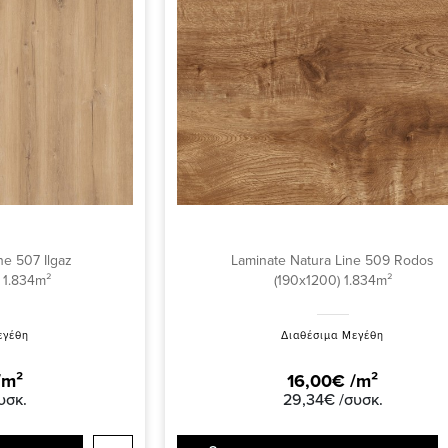
ne 507 Ilgaz
Laminate Natura Line 509 Rodos
 1.834m²
(190x1200) 1.834m²
εγέθη
Διαθέσιμα Μεγέθη
/m²
16,00€ /m²
υσκ.
29,34€ /συσκ.