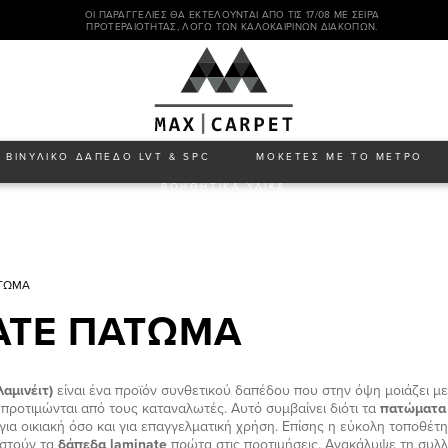
ΟΙ ΠΑΡΑΓΓΕΛΊΕΣ ΘΑ ΕΚΤΕΛΟΎΝΤΑΙ ΑΠΌ ΤΙΣ 17/08 ΜΕ ΣΕΙΡΆ
ΠΡΟΤΕΡΑΙΌΤΗΤΑΣ, ΛΌΓΩ ΤΩΝ ΚΑΛΟΚΑΙΡΙΝΏΝ ΔΙΑΚΟΠΏΝ.
ΒΙΝΥΛΙΚΟ ΔΑΠΕΔΟ LVT & SPC
ΜΟΚΕΤΕΣ ΜΕ ΤΟ ΜΕΤΡΟ
ΒΟΗΘΗΤΙΚΑ ΥΛΙΚΑ
ΑΤΩΜΑ
ATE ΠΑΤΩΜΑ
αμινέιτ)
είναι ένα προϊόν συνθετικού δαπέδου που στην όψη μοιάζει με 
ι προτιμώνται από τους καταναλωτές. Αυτό συμβαίνει διότι τα
πατώματα 
για οικιακή όσο και για επαγγελματική χρήση. Επίσης η εύκολη τοποθέτ
ιστούν τα
δάπεδα laminate
πρώτα στις προτιμήσεις. Ανακάλυψε τη συλ