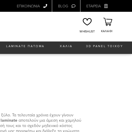
ΕΠΙΚΟΙΝΩΝΙΑ
BLOG
ΕΤΑΙΡΕΙΑ
ΚΑΛΑΘΙ
WHISHLIST
LAMINATE ΠΑΤΩΜΑ
ΧΑΛΙΑ
3D PANEL ΤΟΙΧΟΥ
ξύλο. Τα τελευταία χρόνια έχουν γίνουν
laminate
αποτελούν μια άμεση και χαμηλού
ησή τους και το σχεδόν μηδενικό κόστος
λογή μας παρακάτω και διάλεξε τα χρώματα