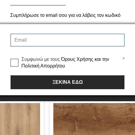
Συμπλήρωσε το email σου για να λάβεις τον κωδικό
ine 502 Nil
Laminate Natura Line 504 Selge
.834m²
(190x1200) 1.834m²
εγέθη
Διαθέσιμα Μεγέθη
Συμφωνώ με τους
Όρους Χρήσης και την
*
/m²
16,00€ /m²
υσκ.
29,34€ /συσκ.
Πολιτική Απορρήτου
ΞΕΚΙΝΑ ΕΔΩ
 ΚΑΛΑΘΙ
ΠΡΟΣΘΗΚΗ ΣΤΟ ΚΑΛΑΘΙ