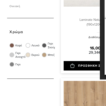
Οικιακή
Laminate Natura L
(190x1200) 1
Χρώμα
Διαθέσιμα Μ
Γκρι
Καφέ
Λευκό
16,00€ 
Σκούρο
29,34€ /σ
Γκρι
Εκρού
Μπεζ
Ανοιχτό
Γκρι
ΠΡΟΣΘΗΚΗ ΣΤΟ