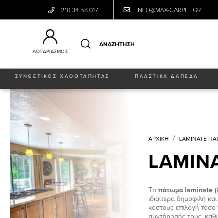
210 34 58 017
INFO@MAX-CARPET.GR
ΛΟΓΑΡΙΑΣΜΟΣ
ΣΥΝΘΕΤΙΚΟΣ ΧΛΟΟΤΑΠΗΤΑΣ
ΠΛΑΣΤΙΚΑ ΔΑΠΕΔΑ
ΑΡΧΙΚΗ
LAMINATE Π
LAMIN
Tο
πάτωμα laminate (λ
ιδιαίτερα δημοφιλή κα
κόστους επιλογή τόσο 
συντήρησής τους, καθ