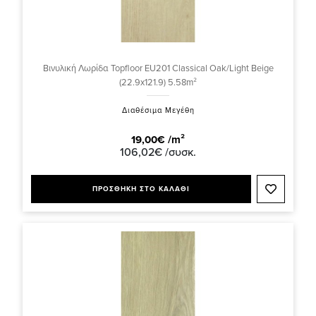
Βινυλική Λωρίδα Topfloor EU201 Classical Oak/Light Beige
(22.9x121.9) 5.58m²
Διαθέσιμα Μεγέθη
19,00€ /m²
106,02€ /συσκ.
ΠΡΟΣΘΗΚΗ ΣΤΟ ΚΑΛΑΘΙ