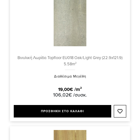
Βινυλική Λωρίδα Topfloor EU018 Oak/Light Grey (22.9x121.9)
5.58m²
Διαθέσιμα Μεγέθη
19,00€ /m²
106,02€ /συσκ.
ΠΡΟΣΘΗΚΗ ΣΤΟ ΚΑΛΑΘΙ