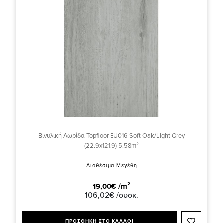
Βινυλική Λωρίδα Topfloor EU016 Soft Oak/Light Grey
(22.9x121.9) 5.58m²
Διαθέσιμα Μεγέθη
19,00€ /m²
106,02€ /συσκ.
ΠΡΟΣΘΗΚΗ ΣΤΟ ΚΑΛΑΘΙ