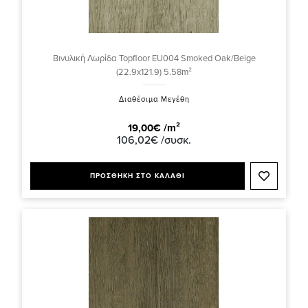
Βινυλική Λωρίδα Topfloor EU004 Smoked Oak/Beige
(22.9x121.9) 5.58m²
Διαθέσιμα Μεγέθη
19,00€ /m²
106,02€ /συσκ.
ΠΡΟΣΘΗΚΗ ΣΤΟ ΚΑΛΑΘΙ