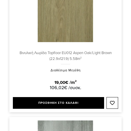
Βινυλική Λωρίδα Topfloor EU012 Aspen Oak/Light Brown
(22.9x121.9) 5.58m²
Διαθέσιμα Μεγέθη
19,00€ /m²
106,02€ /συσκ.
ΠΡΟΣΘΗΚΗ ΣΤΟ ΚΑΛΑΘΙ