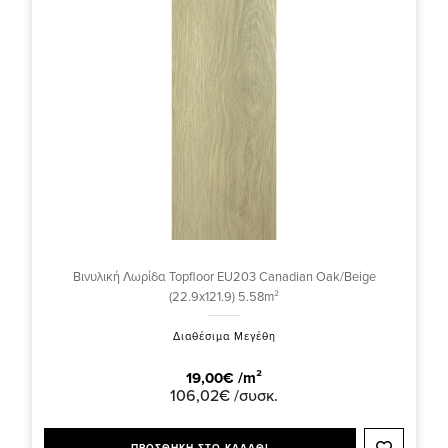
Βινυλική Λωρίδα Topfloor EU203 Canadian Oak/Beige
(22.9x121.9) 5.58m²
Διαθέσιμα Μεγέθη
19,00€ /m²
106,02€ /συσκ.
ΠΡΟΣΘΗΚΗ ΣΤΟ ΚΑΛΑΘΙ