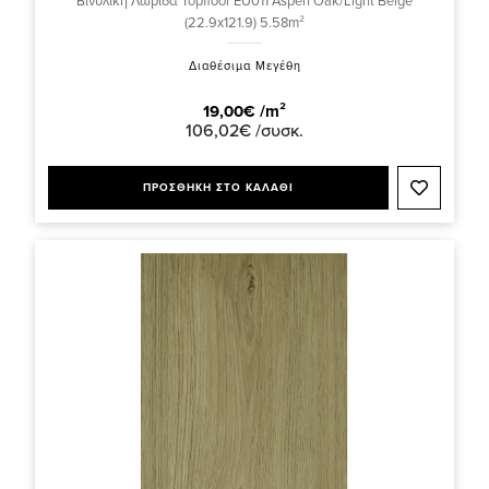
Βινυλική Λωρίδα Topfloor EU011 Aspen Oak/Light Beige
(22.9x121.9) 5.58m²
Διαθέσιμα Μεγέθη
19,00€ /m²
106,02€ /συσκ.
ΠΡΟΣΘΗΚΗ ΣΤΟ ΚΑΛΑΘΙ