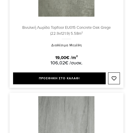
Βινυλική Λωρίδα Topfloor EU015 Concrete Oak Grege
(22.9x121.9) 5.58m²
Διαθέσιμα Μεγέθη
19,00€ /m²
106,02€ /συσκ.
ΠΡΟΣΘΗΚΗ ΣΤΟ ΚΑΛΑΘΙ