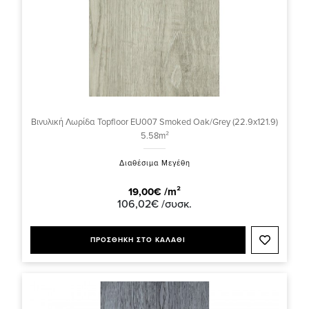
Βινυλική Λωρίδα Topfloor EU007 Smoked Oak/Grey (22.9x121.9)
5.58m²
Διαθέσιμα Μεγέθη
19,00€ /m²
106,02€ /συσκ.
ΠΡΟΣΘΗΚΗ ΣΤΟ ΚΑΛΑΘΙ