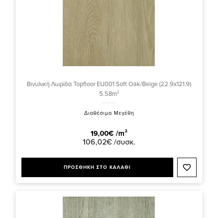
Βινυλική Λωρίδα Topfloor EU001 Soft Oak/Beige (22.9x121.9)
5.58m²
Διαθέσιμα Μεγέθη
19,00€ /m²
106,02€ /συσκ.
ΠΡΟΣΘΗΚΗ ΣΤΟ ΚΑΛΑΘΙ