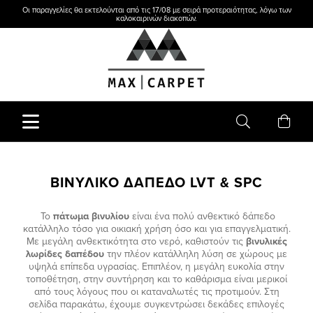
Οι παραγγελίες θα εκτελούνται από τις 17/08 με σειρά προτεραιότητας, λόγω των
καλοκαιρινών διακοπών.
ΒΙΝΥΛΙΚΟ ΔΑΠΕΔΟ LVT & SPC
Το
πάτωμα βινυλίου
είναι ένα πολύ ανθεκτικό δάπεδο
κατάλληλο τόσο για οικιακή χρήση όσο και για επαγγελματική.
Με μεγάλη ανθεκτικότητα στο νερό, καθιστούν τις
βινυλικές
λωρίδες δαπέδου
την πλέον κατάλληλη λύση σε χώρους με
υψηλά επίπεδα υγρασίας. Επιπλέον, η μεγάλη ευκολία στην
τοποθέτηση, στην συντήρηση και το καθάρισμα είναι μερικοί
από τους λόγους που οι καταναλωτές τις προτιμούν. Στη
σελίδα παρακάτω, έχουμε συγκεντρώσει δεκάδες επιλογές