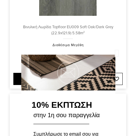
Βινυλική Λωρίδα Topfloor EU009 Soft Oak/Dark Grey
(22.9x121.9) 5.58m²
Διαθέσιμα Μεγέθη
19,00€ /m²
106,02€ /συσκ.
ΠΡΟΣΘΗΚΗ ΣΤΟ ΚΑΛΑΘΙ
10% ΕΚΠΤΩΣΗ
στην 1η σου παραγγελία
Συμπλήρωσε το email σου για