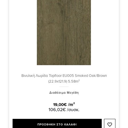
Βινυλική Λωρίδα Topfloor EU005 Smoked Oak/Brown
(22.9x121.9) 5.58m²
Διαθέσιμα Μεγέθη
19,00€ /m²
106,02€ /συσκ.
ΠΡΟΣΘΗΚΗ ΣΤΟ ΚΑΛΑΘΙ