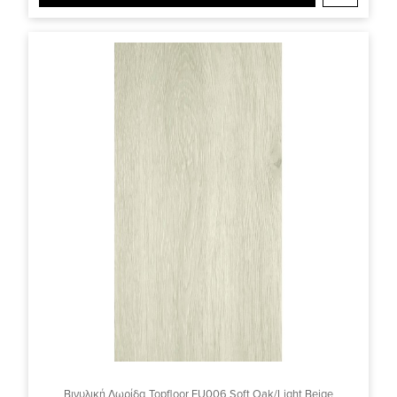
Βινυλική Λωρίδα Topfloor EU006 Soft Oak/Light Beige