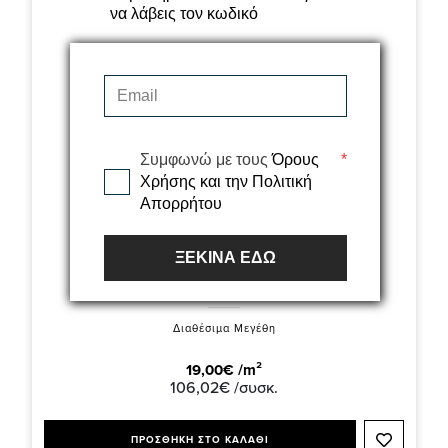
να λάβεις τον κωδικό
Συμφωνώ με τους
Όρους
*
Χρήσης και την Πολιτική
Απορρήτου
ΞΕΚΙΝΑ ΕΔΩ
Βινυλική Λωρίδα Topfloor EU010 Soft Oak/Dark Brown
(22.9x121.9) 5.58m²
Διαθέσιμα Μεγέθη
19,00€ /m²
106,02€ /συσκ.
ΠΡΟΣΘΗΚΗ ΣΤΟ ΚΑΛΑΘΙ