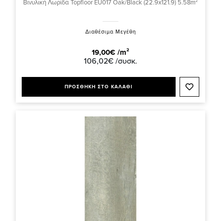
Βινυλική Λωρίδα Topfloor EU017 Oak/Black (22.9x121.9) 5.58m²
Διαθέσιμα Μεγέθη
19,00€ /m²
106,02€ /συσκ.
ΠΡΟΣΘΗΚΗ ΣΤΟ ΚΑΛΑΘΙ