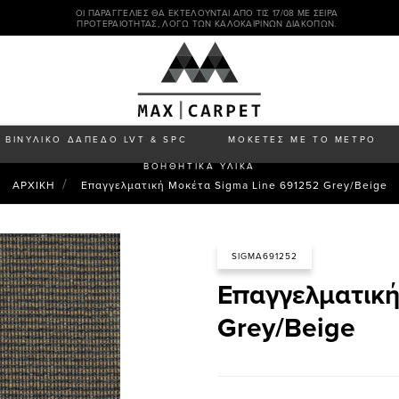
ΟΙ ΠΑΡΑΓΓΕΛΊΕΣ ΘΑ ΕΚΤΕΛΟΎΝΤΑΙ ΑΠΌ ΤΙΣ 17/08 ΜΕ ΣΕΙΡΆ
ΠΡΟΤΕΡΑΙΌΤΗΤΑΣ, ΛΌΓΩ ΤΩΝ ΚΑΛΟΚΑΙΡΙΝΏΝ ΔΙΑΚΟΠΏΝ.
ΒΙΝΥΛΙΚΟ ΔΑΠΕΔΟ LVT & SPC
ΜΟΚΕΤΕΣ ΜΕ ΤΟ ΜΕΤΡΟ
ΒΟΗΘΗΤΙΚΑ ΥΛΙΚΑ
ΑΡΧΙΚΗ
Επαγγελματική Μοκέτα Sigma Line 691252 Grey/Beige
SIGMA691252
Επαγγελματική
Grey/Beige