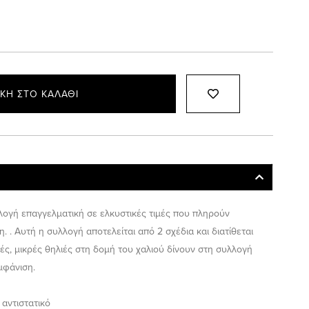
ΚΗ ΣΤΟ ΚΑΛΆΘΙ
λλογή επαγγελματική σε ελκυστικές τιμές που πληρούν
. . Αυτή η συλλογή αποτελείται από 2 σχέδια και διατίθεται
ές, μικρές θηλιές στη δομή του χαλιού δίνουν στη συλλογή
εμφάνιση.
 αντιστατικό