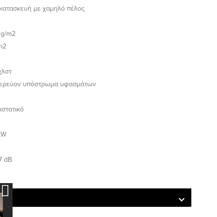
 κατασκευή με χαμηλό πέλος
 g/m2
m2
χλστ
τερεύον υπόστρωμα υφασμάτων
ιστατικό
KW
7 dB