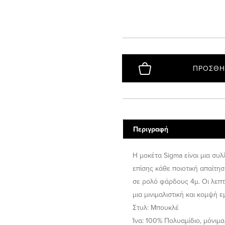
ΠΡΟΣΘΉ
Περιγραφή
Η μοκέτα Sigma είναι μια συ
επίσης κάθε ποιοτική απαίτηση
σε ρολό φάρδους 4μ. Οι λεπτ
μια μινιμαλιστική και κομψή 
Στυλ: Μπουκλέ
Ίνα: 100% Πολυαμίδιο, μόνιμα