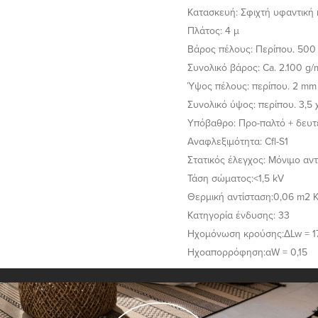
Κατασκευή: Σφιχτή υφαντική
Πλάτος: 4 μ
Βάρος πέλους: Περίπου. 500
Συνολικό βάρος: Ca. 2.100 g/
Ύψος πέλους: περίπου. 2 mm
Συνολικό ύψος: περίπου. 3,5 
Υπόβαθρο: Προ-παλτό + δευ
Αναφλεξιμότητα: Cfl-S1
Στατικός έλεγχος: Μόνιμο αντ
Τάση σώματος:<1,5 kV
Θερμική αντίσταση:0,06 m2 
Κατηγορία ένδυσης: 33
Ηχομόνωση κρούσης:ΔLw = 1
Ηχοαπορρόφηση:αW = 0,15
Αποστολές - Μεταφορικά