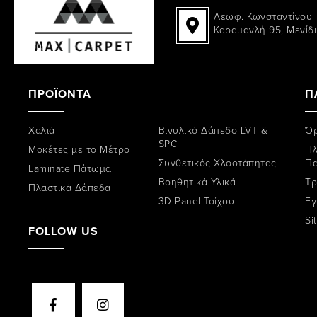
Λεωφ. Κωνσταντίνου
Καραμανλή 95, Μενίδι
ΠΡΟΪΟΝΤΑ
Π
Χαλιά
Βινυλικό Δάπεδο LVT &
Όρ
SPC
Μοκέτες με το Μέτρο
Πλ
Συνθετικός Χλοοτάπητας
Π
Laminate Πάτωμα
Βοηθητικά Υλικά
Tρ
Πλαστικά Δάπεδα
3D Panel Τοίχου
Εγ
Si
FOLLOW US