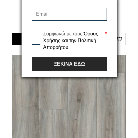
Διαθέσιμα Μεγέθη
25,60€
Συμφωνώ με τους
Όρους
*
ΠΡΟΣΘΗΚΗ ΣΤΟ ΚΑΛΑΘΙ
Χρήσης και την Πολιτική
Απορρήτου
ΞΕΚΙΝΑ ΕΔΩ