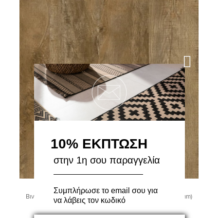
10% ΕΚΠΤΩΣΗ
στην 1η σου παραγγελία
Συμπλήρωσε το email σου για
Βινυλική Λωρίδα Roots 40 24842 Country Oak (196x1320mm)
να λάβεις τον κωδικό
3.88m²