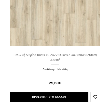
Βινυλική Λωρίδα Roots 40 24228 Classic Oak (196x1320mm)
3.88m²
Διαθέσιμα Μεγέθη
25,60€
ΠΡΟΣΘΗΚΗ ΣΤΟ ΚΑΛΑΘΙ