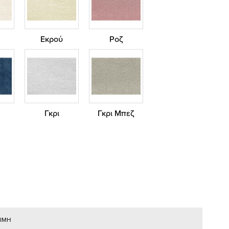
Εκρού
Ροζ
Γκρι
Γκρι Μπεζ
ΤΙΜΗ