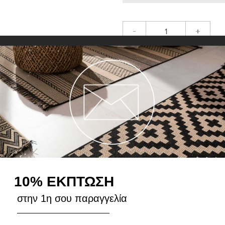
-
+
ΠΡΟΣΘΉ
Περιγραφή
10% ΕΚΠΤΩΣΗ
στην 1η σου παραγγελία
H Μοκέτα Vivid είναι ιδανική 
ανεξίτηλη απόχρωση, υπόστρω