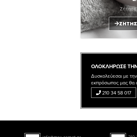
Ζήτησε
ΖΗΤΗΣ
ΟΛΟΚΛΗΡΩΣΕ ΤΗΝ
Δυσκολεύεσαι με την
εκπρόσωπος μας θα 
210 34 58 017
info@max-carpet.gr
210 