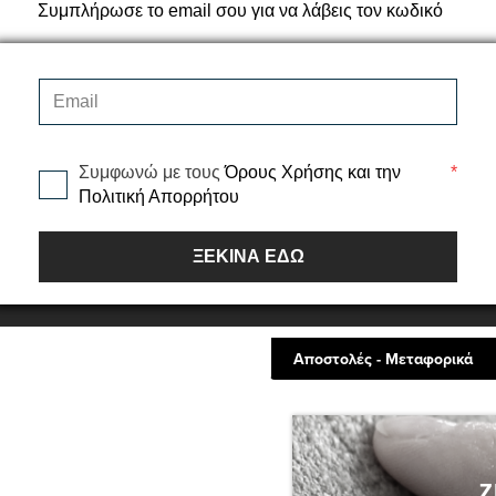
ευχάριστη αίσθηση στο βάδισ
Συμπλήρωσε το email σου για να λάβεις τον κωδικό
με μεγάλη αντοχή και εξαιρετ
ποικιλία μοντέρνων αποχρώ
Κατάλληλη για βαριά εμπορι
Το φάρδος του ρολού είναι 4m
Τύπος: Πελώτη
Συμφωνώ με τους
Όρους Χρήσης και την
*
Βάρος: 2.600 gr/m²
Πολιτική Απορρήτου
Σύνθεση: 100% Πολυαμίδιο
Υπόστρωμα: Οικολογικό twin
ΞΕΚΙΝΑ ΕΔΩ
Συνολικό ύψος: 11mm
Φάρδος ρολού: 4m
Αποστολές - Μεταφορικά
Ζ