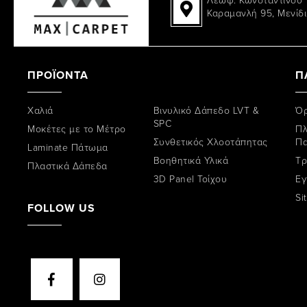
Καραμανλή 95, Μενίδι
ΠΡΟΪΟΝΤΑ
Π
Χαλιά
Βινυλικό Δάπεδο LVT &
Όρ
SPC
Μοκέτες με το Μέτρο
Πλ
Συνθετικός Χλοοτάπητας
Π
Laminate Πάτωμα
Βοηθητικά Υλικά
Tρ
Πλαστικά Δάπεδα
3D Panel Τοίχου
Εγ
Si
FOLLOW US