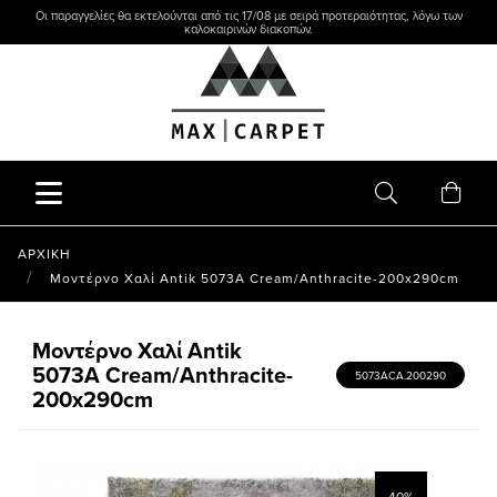
Οι παραγγελίες θα εκτελούνται από τις 17/08 με σειρά προτεραιότητας, λόγω των
καλοκαιρινών διακοπών.
ΑΡΧΙΚΗ
Μοντέρνο Χαλί Antik 5073A Cream/Anthracite-200x290cm
Μοντέρνο Χαλί Antik
5073A Cream/Anthracite-
5073ACA.200290
200x290cm
40%