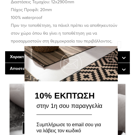
Διαστάσεις Τεμαχίου: 12x2900mm
Πάχος Προφίλ: 20mm
100% waterproof
Πριν την τοποθέτηση, τα πάνελ πρέπει να αποθηκευτούν
στον χώρο όπου θα γίνει η τοποθέτηση για να
προσαρμοστούν στη θερμοκρασία του περιβάλλοντος.
Χαρακτηριστικά
Αποστολές - Μεταφορικά
10% ΕΚΠΤΩΣΗ
ΖΗΤΗΣΤΕ ΠΡΟΣΦΟΡΑ
στην 1η σου παραγγελία
Ζήτησε μια προσφορά γι αυτό το προϊόν
Συμπλήρωσε το email σου για
ΖΗΤΗΣΤΕ ΠΡΟΣΦΟΡΑ ΓΙΑ ΤΟ ΠΡΟΙΟΝ
να λάβεις τον κωδικό