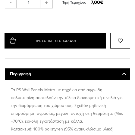
7,00€
-
+
Τιμή Τεμαχίου:
ΠΡΟΣΘΉΚΗ ΣΤΟ ΚΑΛΆΘΙ
Περιγραφή
Τα PS Wall Panels Metro με πηχάκια από αφρώδη
πολυστερίνη αποτελούν την τέλεια διακοσμητική πινελιά για
την διαμόρφωση του χώρου σας. Σχεδόν μηδενική
απορρόφηση υγρασίας, μεγάλη αντοχή στη θερμότητα (Max
+70°C), εύκολη εγκατάσταση με κόλλα.
Κατασκευή: 100% polistyren (95% ανακυκλώσιμο υλικό)