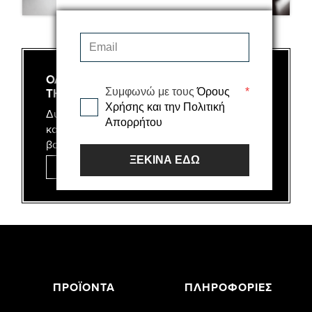
ΟΛΟΚΛΗΡΩΣΕ ΤΗΝ ΠΑΡΑΓΓΕΛΙΑ ΣΟΥ
ΤΗΛΕΦΩΝΙΚΑ
Συμφωνώ με τους
Όρους
*
Χρήσης και την Πολιτική
Δυσκολεύεσαι με την παραγγελία σου;
Απορρήτου
καλεσέ μας και ένας εκπρόσωπος μας θα σε
βοηθήσει στην ολοκλήρωση της.
ΞΕΚΙΝΑ ΕΔΩ
210 34 58 017
ΠΡΟΪΟΝΤΑ
ΠΛΗΡΟΦΟΡΙΕΣ