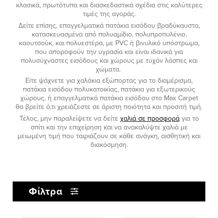
κλασικά, πρωτότυπα και διασκεδαστικά σχέδια στις καλύτερες
τιμές της αγοράς.
Δείτε επίσης, επαγγελματικά πατάκια εισόδου βραδύκαυστα,
κατασκευασμένα από πολυαμίδιο, πολυπροπυλένιο,
καουτσούκ, και πολυεστέρα, με PVC ή βινυλικό υπόστρωμα,
που αποροφούν την υγρασία και είναι ιδανικά για
πολυσύχναστες εισόδους και χώρους με τυχόν λάσπες και
χώματα.
Είτε ψάχνετε για χαλάκια εξώπορτας για το διαμέρισμα,
πατάκια εισόδου πολυκατοικίας, πατάκια για εξωτερικούς
χώρους, ή επαγγελματικά πατάκια εισόδου στο Max Carpet
θα βρείτε ό,τι χρειάζεστε σε άριστη ποιότητα και προσιτή τιμή.
Τέλος, μην παραλείψετε να δείτε
χαλιά σε προσφορά
για το
σπίτι και την επιχείρηση και να ανακαλύψτε χαλιά με
μειωμένη τιμή που ταιριάζουν σε κάθε ανάγκη, αισθητική και
διακόσμηση.
Φίλτρα