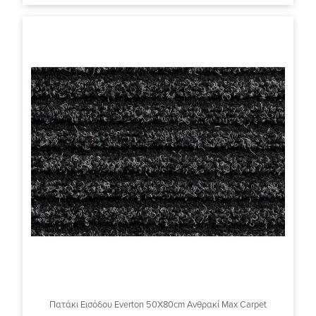
Πατάκι Εισόδου Everton 50X80cm Ανθρακί Max Carpet