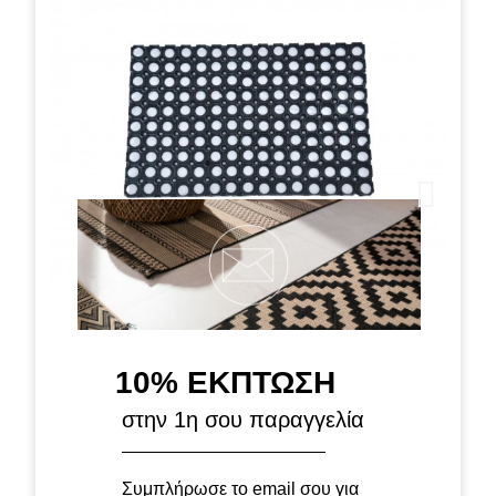
10% ΕΚΠΤΩΣΗ
Πατάκι Καουτσούκ 40cm x 60cm Χωρίς Πλαίσιο
στην 1η σου παραγγελία
Συμπλήρωσε το email σου για