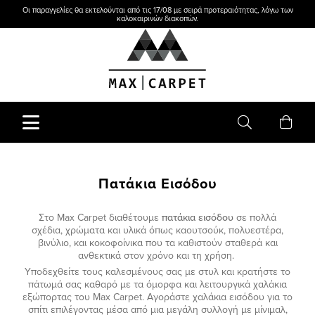
Οι παραγγελίες θα εκτελούνται από τις 17/08 με σειρά προτεραιότητας, λόγω των
καλοκαιρινών διακοπών.
Πατάκια Εισόδου
Στο Max Carpet διαθέτουμε
πατάκια εισόδου
σε πολλά
σχέδια, χρώματα και υλικά όπως καουτσούκ, πολυεστέρα,
βινύλιο, και κοκοφοίνικα που τα καθιστούν σταθερά και
ανθεκτικά στον χρόνο και τη χρήση.
Υποδεχθείτε τους καλεσμένους σας με στυλ και κρατήστε το
πάτωμά σας καθαρό με τα όμορφα και λειτουργικά χαλάκια
εξώπορτας του Max Carpet. Αγοράστε χαλάκια εισόδου για το
σπίτι επιλέγοντας μέσα από μια μεγάλη συλλογή με μίνιμαλ,