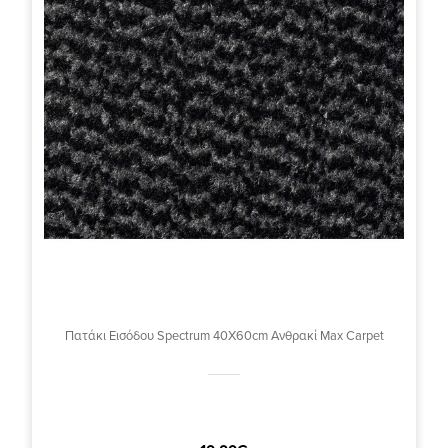
Πατάκι Εισόδου Spectrum 40X60cm Ανθρακί Max Carpet