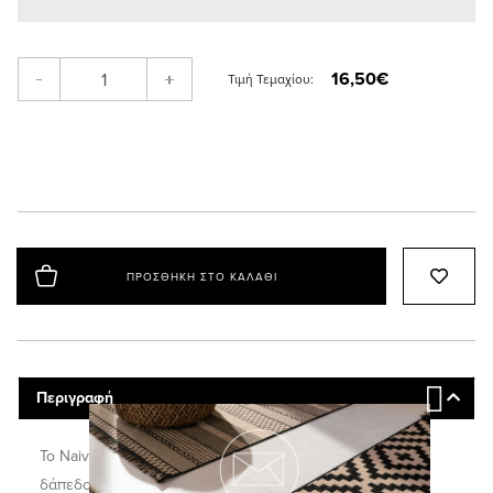
16,50€
-
+
Τιμή Τεμαχίου:
ΠΡΟΣΘΉΚΗ ΣΤΟ ΚΑΛΆΘΙ
Περιγραφή
Το Naivete είναι ένα ομοιογενές (homogeneous) βινυλικό
δάπεδο, το οποίο είναι ειδικά σχεδιασμένο για