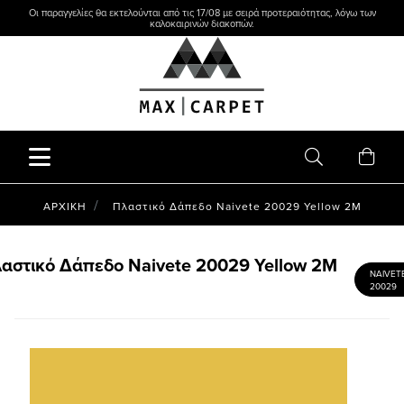
Οι παραγγελίες θα εκτελούνται από τις 17/08 με σειρά προτεραιότητας, λόγω των
καλοκαιρινών διακοπών.
ΑΡΧΙΚΗ
Πλαστικό Δάπεδο Naivete 20029 Yellow 2M
αστικό Δάπεδο Naivete 20029 Yellow 2M
NAIVET
20029