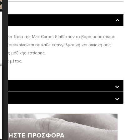
Δάπεδα Τάπα της Max Carpet διαθέτουν στιβαρό υπόστρωμα
. Ανταποκρίνονται σε κάθε επαγγελματική και οικιακή σας
ώρους μαζικής εστίασης.
δος 2 μέτρα.
ΗΤΗΣΤΕ ΠΡΟΣΦΟΡΑ