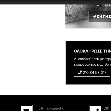
Ζήτησε
ΖΗΤΗΣ
ΟΛΟΚΛΗΡΩΣΕ ΤΗΝ
Δυσκολεύεσαι με την
εκπρόσωπος μας θα 
210 34 58 017
info@max-carpet.gr
210 