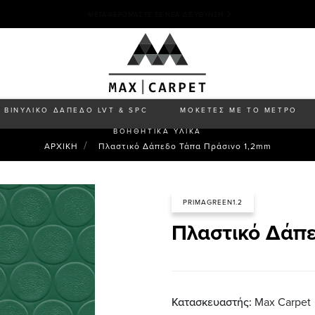
ΟΙ ΠΑΡΑΓΓΕΛΊΕΣ ΘΑ ΕΚΤΕΛΟΎΝΤΑΙ ΑΠΌ ΤΙΣ 17/08 ΜΕ ΣΕΙΡΆ
ΠΡΟΤΕΡΑΙΌΤΗΤΑΣ, ΛΌΓΩ ΤΩΝ ΚΑΛΟΚΑΙΡΙΝΏΝ ΔΙΑΚΟΠΏΝ.
ΒΙΝΥΛΙΚΟ ΔΑΠΕΔΟ LVT & SPC
ΜΟΚΕΤΕΣ ΜΕ ΤΟ ΜΕΤΡΟ
ΒΟΗΘΗΤΙΚΑ ΥΛΙΚΑ
ΑΡΧΙΚΗ
Πλαστικό Δάπεδο Τάπα Πράσινο 1,2mm
PRIMAGREEN1.2
Πλαστικό Δάπ
Κατασκευαστής:
Max Carpet