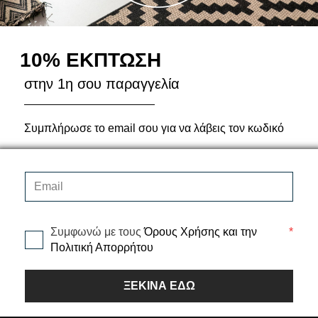
Περιγραφή
10% ΕΚΠΤΩΣΗ
στην 1η σου παραγγελία
Τα Επαγγελματικά Πλαστικά 
και αντιολισθητική επίστρωση
ανάγκη. Κατάλληλα και για χ
Συμπλήρωσε το email σου για να λάβεις τον κωδικό
Έχουν πάχος 1.2 χιλ. και φάρ
Μήκος ρολού 20μετρα.
Χαρακτηριστικά
Αποστολές - Μεταφορικά
Συμφωνώ με τους
Όρους Χρήσης και την
*
Πολιτική Απορρήτου
ΞΕΚΙΝΑ ΕΔΩ
Ζ