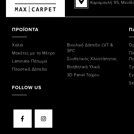
Καραμανλή 95, Μενίδι
ΠΡΟΪΟΝΤΑ
Π
Χαλιά
Βινυλικό Δάπεδο LVT &
Όρ
SPC
Μοκέτες με το Μέτρο
Πλ
Συνθετικός Χλοοτάπητας
Π
Laminate Πάτωμα
Βοηθητικά Υλικά
Tρ
Πλαστικά Δάπεδα
3D Panel Τοίχου
Εγ
Si
FOLLOW US