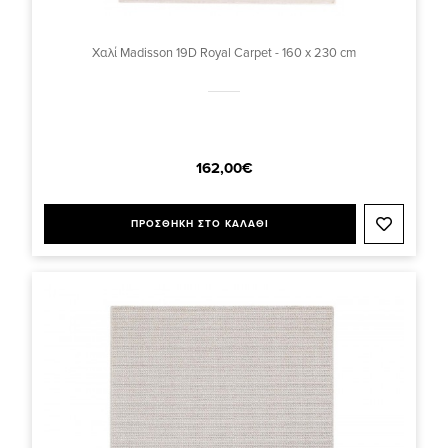
Χαλί Madisson 19D Royal Carpet - 160 x 230 cm
162,00€
ΠΡΟΣΘΗΚΗ ΣΤΟ ΚΑΛΑΘΙ