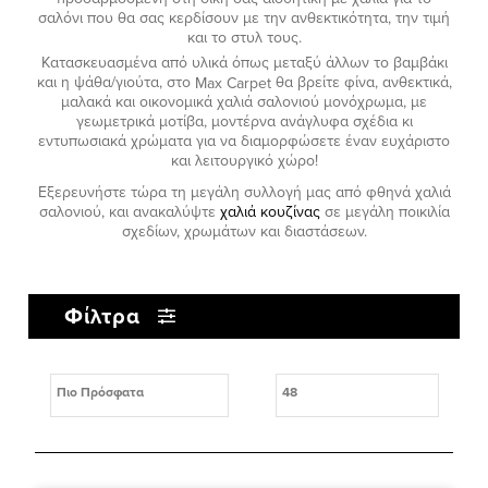
σαλόνι που θα σας κερδίσουν με την ανθεκτικότητα, την τιμή
και το στυλ τους.
Κατασκευασμένα από υλικά όπως μεταξύ άλλων το βαμβάκι
και η ψάθα/γιούτα, στο
Max
Carpet
θα βρείτε φίνα, ανθεκτικά,
μαλακά και οικονομικά χαλιά σαλονιού μονόχρωμα, με
γεωμετρικά μοτίβα, μοντέρνα ανάγλυφα σχέδια κι
εντυπωσιακά χρώματα για να διαμορφώσετε έναν ευχάριστο
και λειτουργικό χώρο!
Εξερευνήστε τώρα τη μεγάλη συλλογή μας από φθηνά χαλιά
σαλονιού, και ανακαλύψτε
χαλιά κουζίνας
σε μεγάλη ποικιλία
σχεδίων, χρωμάτων και διαστάσεων.
Φίλτρα