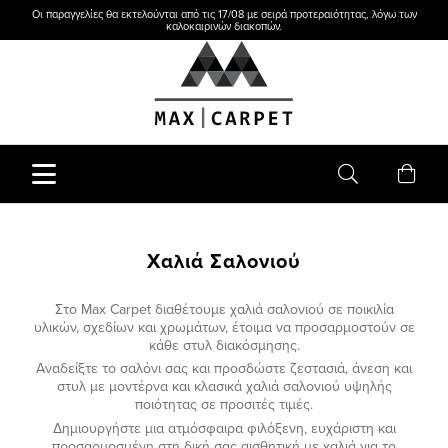
Οι παραγγελίες θα εκτελούνται από τις 17/08 με σειρά προτεραιότητας, λόγω των
καλοκαιρινών διακοπών.
Χαλιά Σαλονιού
Στο
Max
Carpet
διαθέτουμε χαλιά σαλονιού σε ποικιλία
υλικών, σχεδίων και χρωμάτων, έτοιμα να προσαρμοστούν σε
κάθε στυλ διακόσμησης.
Αναδείξτε το σαλόνι σας και προσδώστε ζεστασιά, άνεση και
στυλ με μοντέρνα και κλασικά χαλιά σαλονιού υψηλής
ποιότητας σε προσιτές τιμές.
Δημιουργήστε μια ατμόσφαιρα φιλόξενη, ευχάριστη και
προσαρμοσμένη στη δική σας αισθητική με χαλιά για το