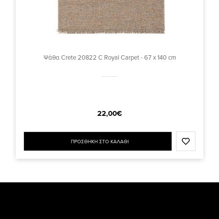
Ψάθα Crete 20822 C Royal Carpet - 67 x 140 cm
22,00€
ΠΡΟΣΘΗΚΗ ΣΤΟ ΚΑΛΑΘΙ