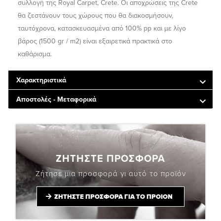
συλλογή της Royal Carpet, Crete. Οι αποχρώσεις της Crete
θα ζεστάνουν τους χώρους που θα διακοσμήσουν,
ταυτόχρονα, κατασκευασμένα από 100% pp και με λίγο
βάρος (1500 gr / m2) είναι εξαιρετικά πρακτικά στο
καθάρισμα.
Χαρακτηριστικά
Αποστολές - Μεταφορικά
ΖΗΤΗΣΤΕ ΠΡΟΣΦΟΡΑ
Ζήτησε μια προσφορά γι αυτό το προϊόν
ΖΗΤΗΣΤΕ ΠΡΟΣΦΟΡΑ ΓΙΑ ΤΟ ΠΡΟΙΟΝ