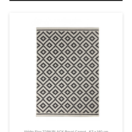
Ψάθα Flox 721W BLACK Royal Carpet - 67 x 140 cm