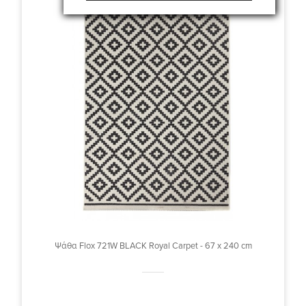
Ψάθα Flox 721W BLACK Royal Carpet - 67 x 240 cm