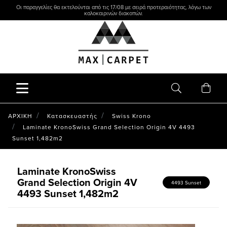
Οι παραγγελίες θα εκτελούνται από τις 17/08 με σειρά προτεραιότητας, λόγω των
καλοκαιρινών διακοπών.
ΑΡΧΙΚΗ
Κατασκευαστής
Swiss Krono
Laminate KronoSwiss Grand Selection Origin 4V 4493
Sunset 1,482m2
Laminate KronoSwiss
Grand Selection Origin 4V
4493 Sunset
4493 Sunset 1,482m2