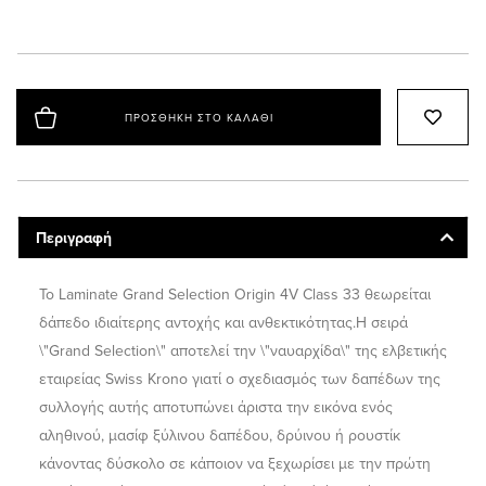
ΠΡΟΣΘΉΚΗ ΣΤΟ ΚΑΛΆΘΙ
Περιγραφή
Το Laminate Grand Selection Origin 4V Class 33 θεωρείται
δάπεδο ιδιαίτερης αντοχής και ανθεκτικότητας.Η σειρά
\"Grand Selection\" αποτελεί την \"ναυαρχίδα\" της ελβετικής
εταιρείας Swiss Krono γιατί ο σχεδιασμός των δαπέδων της
συλλογής αυτής αποτυπώνει άριστα την εικόνα ενός
αληθινού, μασίφ ξύλινου δαπέδου, δρύινου ή ρουστίκ
κάνοντας δύσκολο σε κάποιον να ξεχωρίσει με την πρώτη