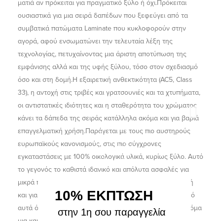
ματιά αν πρόκειται για πραγματικό ξύλο ή όχι.Πρόκειται
ουσιαστικά για μια σειρά δαπέδων που ξεφεύγει από τα
συμβατικά πατώματα Laminate που κυκλοφορούν στην
αγορά, αφού ενσωματώνει την τελευταία λέξη της
τεχνολογίας, πετυχαίνοντας μια άριστη αποτύπωση της
εμφάνισης αλλά και της υφής ξύλου, τόσο στον σχεδιασμό
όσο και στη δομή.Η εξαιρετική ανθεκτικότητα (AC5, Class
33), η αντοχή στις τριβές και γρατσουνιές και τα χτυπήματα,
οι αντιστατικές ιδιότητες και η σταθερότητα του χρώματος
κάνει τα δάπεδα της σειράς κατάλληλα ακόμα και για βαριά
επαγγελματική χρήση.Παράγεται με τους πιο αυστηρούς
ευρωπαϊκούς κανονισμούς, στις πιο σύγχρονες
εγκαταστάσεις με 100% οικολογικά υλικά, κυρίως ξύλο. Αυτό
το γεγονός το καθιστά ιδανικό και απόλυτα ασφαλές για
μικρά παιδιά και κατοικίδια που έρχονται σε άμεση επαφή
10% ΕΚΠΤΩΣΗ
και για μεγάλο χρονικό διάστημα με το πάτωμα.Εκτός από
αυτά όμως, η σειρά \"Grand Selection Origin\" φέρνει ακόμα
στην 1η σου παραγγελία
μια καινοτομία στον χώρο του laminate αφού χάρη στο