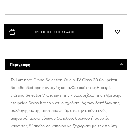
ΠΡΟΣΘΉΚΗ ΣΤΟ ΚΑΛΆΘΙ
Περιγραφή
Το Laminate Grand Selection Origin 4V Class 33 θεωρείται
δάπεδο ιδιαίτερης αντοχής και ανθεκτικότητας.Η σειρά
\"Grand Selection\" αποτελεί την \"ναυαρχίδα\" της ελβετικής
εταιρείας Swiss Krono γιατί ο σχεδιασμός των δαπέδων της
συλλογής αυτής αποτυπώνει άριστα την εικόνα ενός
αληθινού, μασίφ ξύλινου δαπέδου, δρύινου ή ρουστίκ
κάνοντας δύσκολο σε κάποιον να ξεχωρίσει με την πρώτη