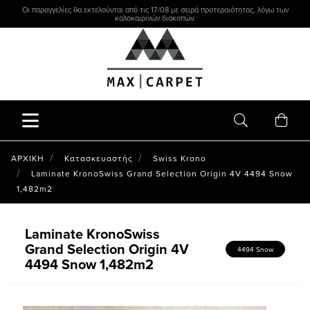
Οι παραγγελίες θα εκτελούνται από τις 17/08 με σειρά προτεραιότητας, λόγω των
καλοκαιρινών διακοπών.
ΑΡΧΙΚΗ
Κατασκευαστής
Swiss Krono
Laminate KronoSwiss Grand Selection Origin 4V 4494 Snow
1,482m2
Laminate KronoSwiss
Grand Selection Origin 4V
4494 Snow
4494 Snow 1,482m2