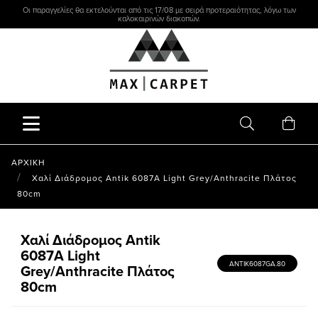
Οι παραγγελίες θα εκτελούνται από τις 17/08 με σειρά προτεραιότητας, λόγω των
καλοκαιρινών διακοπών.
ΑΡΧΙΚΗ
Χαλί Διάδρομος Antik 6087A Light Grey/Anthracite Πλάτος
80cm
Χαλί Διάδρομος Antik
6087A Light
ANTIK6087GA.80
Grey/Anthracite Πλάτος
80cm