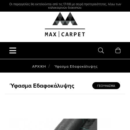
Οι παραγγελίες θα εκτελούνται από τις 17/08 με σειρά προτεραιότητας, λόγω των
καλοκαιρινών διακοπών.
ΑΡΧΙΚΗ
Ύφασμα Εδαφοκάλυψης
Ύφασμα Εδαφοκάλυψης
ΓΕΩΥΦΑΣΜΑ