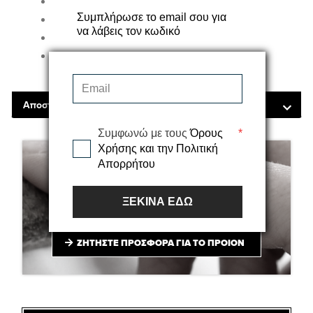
Χρώμα: Μαύρο
Συμπλήρωσε το email σου για
Υλικό: 100% Πολυπροπυλένιο
να λάβεις τον κωδικό
Βάρος: 100γρ/τμ
Διαστάσεις ρολού: 2,0 μ x 25 μ.
Αποστολές - Μεταφορικά
Συμφωνώ με τους
Όρους
*
Χρήσης και την Πολιτική
Απορρήτου
ΖΗΤΗΣΤΕ ΠΡΟΣΦΟΡΑ
ΞΕΚΙΝΑ ΕΔΩ
Ζήτησε μια προσφορά γι αυτό το προϊόν
ΖΗΤΗΣΤΕ ΠΡΟΣΦΟΡΑ ΓΙΑ ΤΟ ΠΡΟΙΟΝ