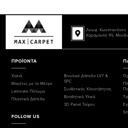
Λεωφ. Κωνσταντίνου
Καραμανλή 95, Μενίδι
ΠΡΟΪΟΝΤΑ
Π
Χαλιά
Βινυλικό Δάπεδο LVT &
Όρ
SPC
Μοκέτες με το Μέτρο
Πλ
Συνθετικός Χλοοτάπητας
Π
Laminate Πάτωμα
Βοηθητικά Υλικά
Tρ
Πλαστικά Δάπεδα
3D Panel Τοίχου
Εγ
Si
FOLLOW US