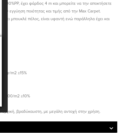
ική 100%PP, έχει φάρδος 4 m και μπορείτε να την αποκτήσετε
ε την εγγύηση ποιότητας και τιμής από την Max Carpet.
a έχει μπουκλέ πέλος, είναι υφαντή ενώ παράλληλα έχει και
g
1170gr/m2 ±15%
mm
160.000/m2 ±10%
αλλεργική, βραδύκαυστη, με μεγάλη αντοχή στην χρήση.