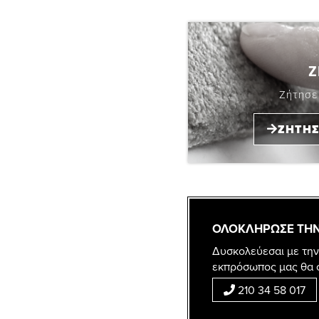
Ζ
Ζήτησε
ΖΗΤΗΣ
ΟΛΟΚΛΗΡΩΣΕ ΤΗΝ
Δυσκολεύεσαι με την
εκπρόσωπος μας θα 
210 34 58 017