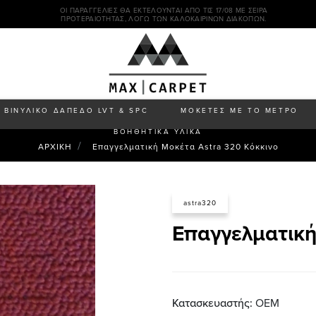
ΟΙ ΠΑΡΑΓΓΕΛΊΕΣ ΘΑ ΕΚΤΕΛΟΎΝΤΑΙ ΑΠΌ ΤΙΣ 17/08 ΜΕ ΣΕΙΡΆ
ΠΡΟΤΕΡΑΙΌΤΗΤΑΣ, ΛΌΓΩ ΤΩΝ ΚΑΛΟΚΑΙΡΙΝΏΝ ΔΙΑΚΟΠΏΝ.
ΒΙΝΥΛΙΚΟ ΔΑΠΕΔΟ LVT & SPC
ΜΟΚΕΤΕΣ ΜΕ ΤΟ ΜΕΤΡΟ
ΒΟΗΘΗΤΙΚΑ ΥΛΙΚΑ
ΑΡΧΙΚΗ
Επαγγελματική Μοκέτα Astra 320 Κόκκινο
astra320
Επαγγελματική
Κατασκευαστής:
ΟΕΜ