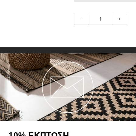
-
+
ΠΡΟΣΘΉ
Περιγραφή
Η επαγγελματική μοκέτα Astra
μοκέτα ενώ παράλληλα διαθέτ
10% ΕΚΠΤΩΣΗ