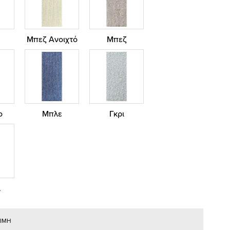
Μπεζ Ανοιχτό
Μπεζ
ο
Μπλε
Γκρι
λ
ΤΙΜΗ