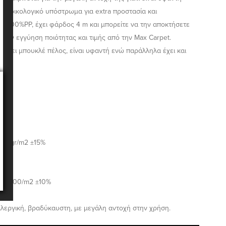
ει οικολογικό υπόστρωμα για extra προστασία και
ική 100%PP, έχει φάρδος 4 m και μπορείτε να την αποκτήσετε
ε την εγγύηση ποιότητας και τιμής από την Max Carpet.
a έχει μπουκλέ πέλος, είναι υφαντή ενώ παράλληλα έχει και
g
1170gr/m2 ±15%
mm
160.000/m2 ±10%
αλλεργική, βραδύκαυστη, με μεγάλη αντοχή στην χρήση.