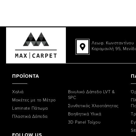
Λεωφ. Κωνσταντίνου
Καραμανλή 95, Μενίδι
ΠΡΟΪΟΝΤΑ
Π
Χαλιά
Βινυλικό Δάπεδο LVT &
Όρ
SPC
Μοκέτες με το Μέτρο
Πλ
Συνθετικός Χλοοτάπητας
Π
Laminate Πάτωμα
Βοηθητικά Υλικά
Tρ
Πλαστικά Δάπεδα
3D Panel Τοίχου
Εγ
Si
FOLLOW US