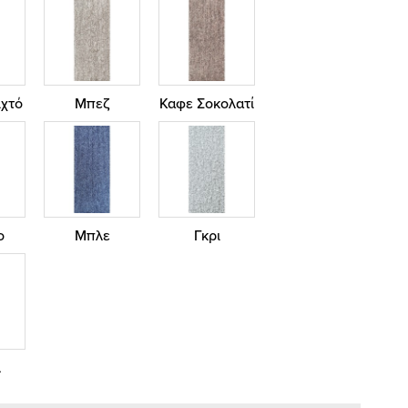
χτό
Μπεζ
Καφε Σοκολατί
ο
Μπλε
Γκρι
λ