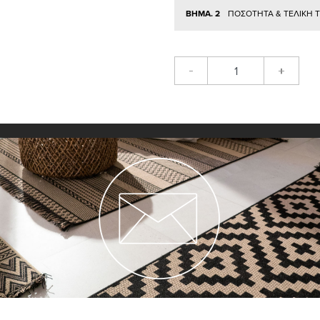
ΒΗΜΑ. 2
ΠΟΣΟΤΗΤΑ & ΤΕΛΙΚΗ 
-
+
ΠΡΟΣΘΉ
Περιγραφή
Η επαγγελματική μοκέτα Astra