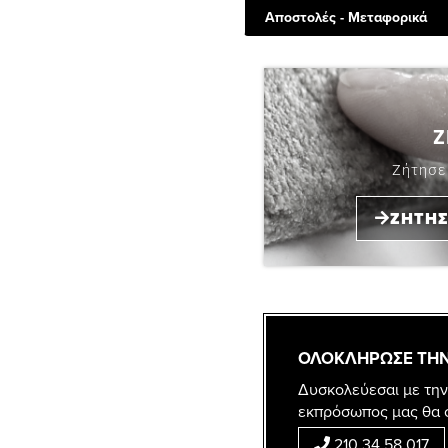
Αποστολές - Μεταφορικά
Ζ
Ζήτησε
ΖΗΤΗΣ
ΟΛΟΚΛΗΡΩΣΕ ΤΗΝ
Δυσκολεύεσαι με την
εκπρόσωπος μας θα 
210 34 58 017