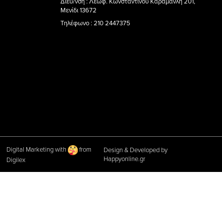
Διεύ/νση : Λεωφ. Κωνσταντίνου Καραμανλή 201,
Μενίδι 13672
Τηλέφωνο : 210 2447375
Digital Marketing with
from
Design & Developed by
Happyonline.gr
Digilex