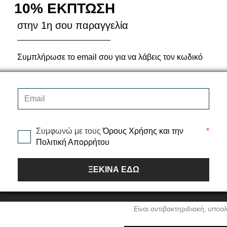
10% ΕΚΠΤΩΣΗ
μοκέτα ενώ παράλληλα διαθέτ
ανθεκτικότητα. Είναι οικολογ
στην 1η σου παραγγελία
στις διαστάσεις που θέλετε μ
Η επαγγελματική μοκέτα Astr
Συμπλήρωσε το email σου για να λάβεις τον κωδικό
οικολογικό υπόστρωμα.
Διαδικασία κατασκευής:Tuftin
Όψη: Loop pile (μπουκλέ)
Σύνθεση: 100% PP
Πρώτο υπόστρωμα: Υφαντό
Δεύτερο υπόστρωμα: Κετσές
Συμφωνώ με τους
Όρους Χρήσης και την
*
Πολιτική Απορρήτου
Συνολικό βάρος (ISO 85433):
Συνολικό ύψος (ISO 1765): 6
Δείκτης: 1/10''
ΞΕΚΙΝΑ ΕΔΩ
Αριθμός κόμπων (ISO 1763): 
Φάρδος ρολού: 4m
Είναι αντιβακτηριδιακή, υπο