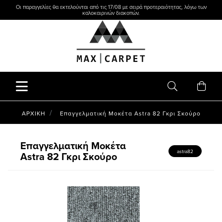
Οι παραγγελίες θα εκτελούνται από τις 17/08 με σειρά προτεραιότητας, λόγω των
καλοκαιρινών διακοπών.
ΑΡΧΙΚΗ
Επαγγελματική Μοκέτα Astra 82 Γκρι Σκούρο
Επαγγελματική Μοκέτα
astra82
Astra 82 Γκρι Σκούρο