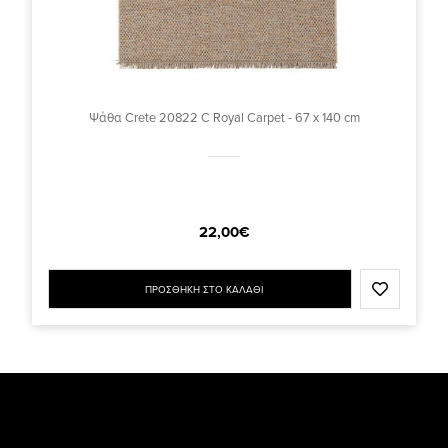
Ψάθα Crete 20822 C Royal Carpet - 67 x 140 cm
22,00€
ΠΡΟΣΘΗΚΗ ΣΤΟ ΚΑΛΑΘΙ