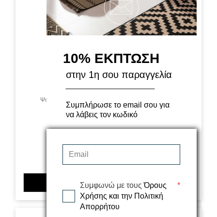
10% ΕΚΠΤΩΣΗ
στην 1η σου παραγγελία
Ψάθα Crete 20822 C Royal Carpet - 240 x 300 cm
Συμπλήρωσε το email σου για
να λάβεις τον κωδικό
166,00€
ΠΡΟΣΘΗΚΗ ΣΤΟ ΚΑΛΑΘΙ
Συμφωνώ με τους
Όρους
*
Χρήσης και την Πολιτική
Απορρήτου