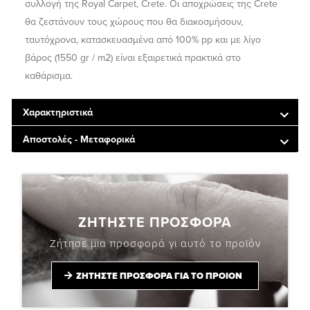
συλλογή της Royal Carpet, Crete. Οι αποχρώσεις της Crete
θα ζεστάνουν τους χώρους που θα διακοσμήσουν,
ταυτόχρονα, κατασκευασμένα από 100% pp και με λίγο
βάρος (1550 gr / m2) είναι εξαιρετικά πρακτικά στο
καθάρισμα.
Χαρακτηριστικά
Αποστολές - Μεταφορικά
ΖΗΤΗΣΤΕ ΠΡΟΣΦΟΡΑ
Ζήτησε μια προσφορά γι αυτό το προϊόν
ΖΗΤΗΣΤΕ ΠΡΟΣΦΟΡΑ ΓΙΑ ΤΟ ΠΡΟΙΟΝ