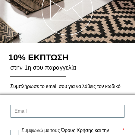
ΟΛΟΚΛΗΡΩΣΕ ΤΗΝ
Δυσκολεύεσαι με την
εκπρόσωπος μας θα 
210 34 58 017
10% ΕΚΠΤΩΣΗ
στην 1η σου παραγγελία
Συμπλήρωσε το email σου για να λάβεις τον κωδικό
ΣΧΕΤΙΚΆ ΠΡΟΪΌΝΤΑ
Συμφωνώ με τους
Όρους Χρήσης και την
*