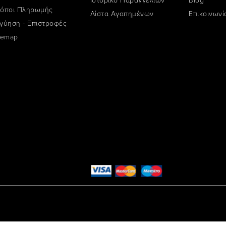
όποι Πληρωμής
Λίστα Αγαπημένων
Επικοινωνί
γύηση - Επιστροφές
temap