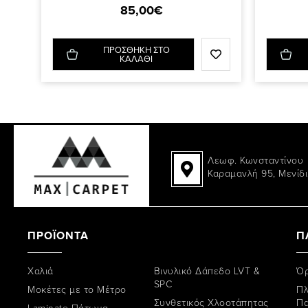
85,00€
ΠΡΟΣΘΗΚΗ ΣΤΟ
ΚΑΛΑΘΙ
Λεωφ. Κωνσταντίνου
Καραμανλή 95, Μενίδι
ΠΡΟΪΟΝΤΑ
Π
Χαλιά
Βινυλικό Δάπεδο LVT &
Όρ
SPC
Μοκέτες με το Μέτρο
Πλ
Συνθετικός Χλοοτάπητας
Π
Laminate Πάτωμα