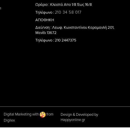
Ωράριο : Κλειστά Απο 1/8 Έως 16/8
α
210 34 58 017
Τηλέφωνο :
ΑΠΟΘΗΚΗ
Διεύ/νση : Λεωφ. Κωνσταντίνου Καραμανλή 201,
Μενίδι 13672
Τηλέφωνο : 210 2447375
Digital Marketing with
from
Design & Developed by
Happyonline.gr
Digilex